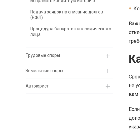
Исправить кредитную историю
Ко
Подача заявок на списание долгов
(БФЛ)
Важн
Процедура банкротства юридического
откл
лица
треб
К
Трудовые споры
Земельные споры
Срок
не у
Автоюрист
вам 
Если
допо
указ