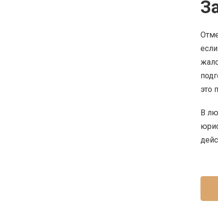
З
Отме
если
жало
подг
это 
В лю
юрис
дейс